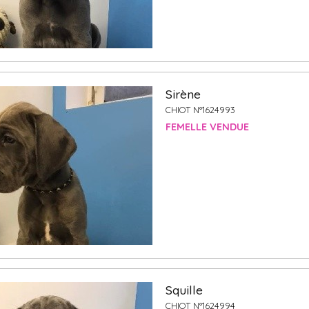
Sirène
CHIOT N°1624993
FEMELLE VENDUE
Squille
CHIOT N°1624994