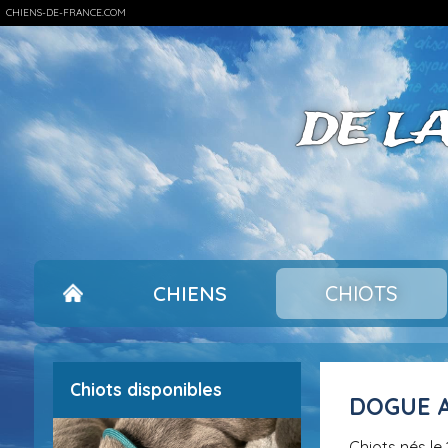
CHIENS-DE-FRANCE.COM
DE L
CHIENS
CHIOTS
Chiots disponibles
DOGUE
Chiots nés l