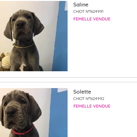
Saline
CHIOT N°1624991
FEMELLE VENDUE
Solette
CHIOT N°1624992
FEMELLE VENDUE