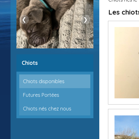
Les chiot
❮
❯
Chiots
Chiots disponibles
Futures Portées
Chiots nés chez nous