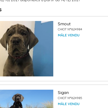
s
Smout
CHIOT N°1624984
MÂLE VENDU
Sigan
CHIOT N°1624985
MÂLE VENDU