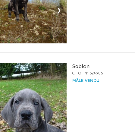
❯
Sablon
CHIOT N°1624986
MÂLE VENDU